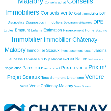
Malabry
Conseils
Conseils achat
Immobiliers
Conseils vente
Crédit immobilier
DDT
DPE
Diagnostics immobiliers
Diagnostics
Documents obligatoires
Emprunt
Estimation
Financement
Home Staging
Ecoles
Enfants
Immobilier
Immobilier Châtenay-
Malabry
Immobilier Sceaux
Jardins
Investissement locatif
Nature
Jeunesse
La vallée aux loup
Mandat exclusif
Net vendeur
Prix m²
Prix de vente
Parcs
Négociation
PLU
Primo accédant
Vendre
Projet
Sceaux
Taux d'emprunt
Urbanisme
Vente Châtenay-Malabry
Vente
Vente Sceaux