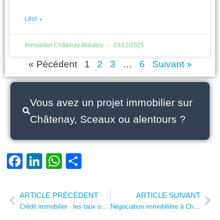
LIRE »
Immobilier Châtenay-Malabry
03/12/2025
« Pécédent
1
2
3
…
6
Suivant »
Vous avez un projet immobilier sur
Châtenay, Sceaux ou alentours ?
Facebook
LinkedIn
WhatsApp
Partager
ARTICLE PRÉCÉDENT
ARTICLE SUIVANT
Prev
Ne
Crédit immobilier : les taux se stabilisent sous la barre des 3,5 % en novembre 2025
Négociation immobilière à Châtenay-Malabry et Sceaux : maîtriser l’art de l’offre pertinente en 2025