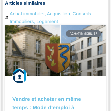
Articles similaires
Achat immobilier
,
Acquisition
,
Conseils
Immobiliers
,
Logement
Page
Page
Page
Page
ACHAT IMMOBILIER
Vendre et acheter en même
temps : Mode d’emploi à