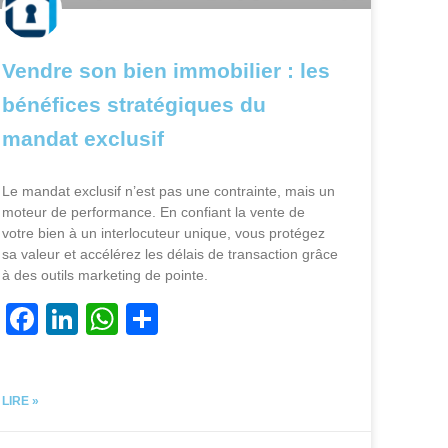
Vendre son bien immobilier : les
bénéfices stratégiques du
mandat exclusif
Le mandat exclusif n’est pas une contrainte, mais un
moteur de performance. En confiant la vente de
votre bien à un interlocuteur unique, vous protégez
sa valeur et accélérez les délais de transaction grâce
à des outils marketing de pointe.
F
Li
W
P
a
n
h
ar
c
k
at
ta
LIRE »
e
e
s
g
b
dI
A
er