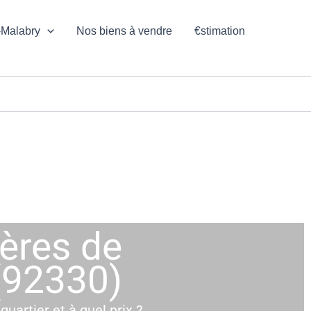
-Malabry
Nos biens à vendre
€stimation
ières de
(92330)
quartier et à quel prix ?