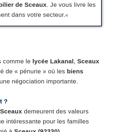
ilier de Sceaux
. Je vous livre les
nt dans votre secteur.
«
res comme le
lycée Lakanal
,
Sceaux
é de « pénurie » où les
biens
une négociation importante.
t ?
 Sceaux
demeurent des valeurs
 intéressante pour les familles
égié à
Sceaux (92330)
.