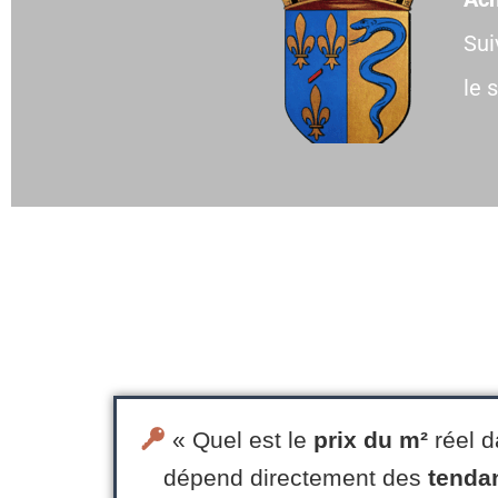
Sui
le 
« Quel est le
prix du m²
réel d
dépend directement des
tenda