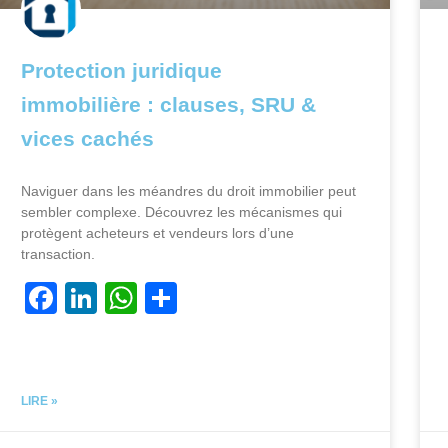
Protection juridique
immobilière : clauses, SRU &
vices cachés
Naviguer dans les méandres du droit immobilier peut
sembler complexe. Découvrez les mécanismes qui
protègent acheteurs et vendeurs lors d’une
transaction.
F
Li
W
P
a
n
h
ar
c
k
at
ta
e
e
s
g
LIRE »
b
dI
A
er