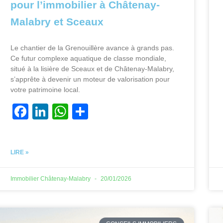
pour l’immobilier à Châtenay-
Malabry et Sceaux
Le chantier de la Grenouillère avance à grands pas.
Ce futur complexe aquatique de classe mondiale,
situé à la lisière de Sceaux et de Châtenay-Malabry,
s’apprête à devenir un moteur de valorisation pour
votre patrimoine local.
F
Li
W
P
a
n
h
ar
c
k
at
ta
LIRE »
e
e
s
g
b
dI
A
er
Immobilier Châtenay-Malabry
20/01/2026
o
n
p
o
p
k