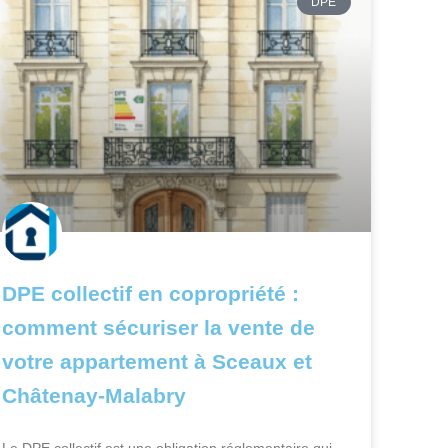
DPE
DPE collectif en copropriété :
comment sécuriser la vente de
votre appartement à Sceaux et
Châtenay-Malabry
Le DPE collectif est une obligation réglementaire qui