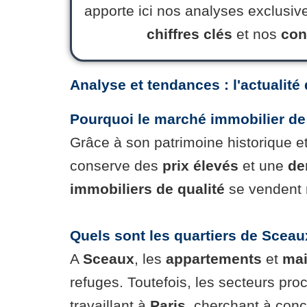
apporte ici nos analyses exclusiv
chiffres clés
et nos
con
Analyse et tendances : l'actualit
Pourquoi le marché immobilier de 
Grâce à son patrimoine historique e
conserve des
prix élevés
et une
de
immobiliers de qualité
se vendent r
Quels sont les quartiers de Sceau
A
Sceaux
, les
appartements
et
ma
refuges. Toutefois, les secteurs pr
travaillant à
Paris
, cherchant à conci