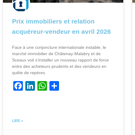
Prix immobiliers et relation
acquéreur-vendeur en avril 2026
Face à une conjoncture internationale instable, le
marché immobilier de Châtenay-Malabry et de
Sceaux voit s’installer un nouveau rapport de force
entre des acheteurs prudents et des vendeurs en
quête de repères.
F
Li
W
P
a
n
h
ar
c
k
at
ta
e
e
s
g
LIRE »
b
dI
A
er
o
n
p