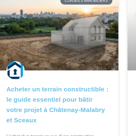
CONSEILS IMMOBILIERS
Acheter un terrain constructible :
le guide essentiel pour bâtir
votre projet à Châtenay-Malabry
et Sceaux
L’achat d’un terrain en vue d’une construction