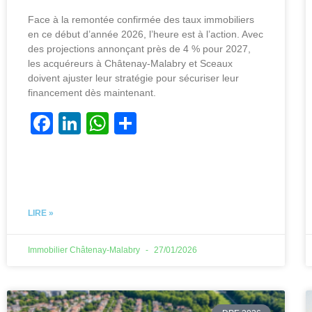
Face à la remontée confirmée des taux immobiliers
en ce début d’année 2026, l’heure est à l’action. Avec
des projections annonçant près de 4 % pour 2027,
les acquéreurs à Châtenay-Malabry et Sceaux
doivent ajuster leur stratégie pour sécuriser leur
financement dès maintenant.
F
Li
W
P
a
n
h
ar
c
k
at
ta
e
e
s
g
b
dI
A
er
LIRE »
o
n
p
o
p
Immobilier Châtenay-Malabry
27/01/2026
k