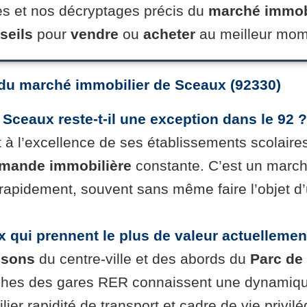
es et nos décryptages précis du
marché immob
seils
pour
vendre
ou
acheter
au meilleur mome
é du marché immobilier de Sceaux (92330)
Sceaux reste-t-il une exception dans le 92 ?
t à l’excellence de ses établissements scolai
mande immobilière
constante. C’est un march
apidement, souvent sans même faire l’objet d’
x qui prennent le plus de valeur actuellemen
isons
du centre-ville et des abords du
Parc de
oches des gares RER connaissent une dynamique
lier rapidité de transport et cadre de vie privil