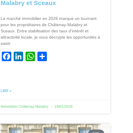
Malabry et Sceaux
Le marché immobilier en 2026 marque un tournant
pour les propriétaires de Châtenay-Malabry et
Sceaux. Entre stabilisation des taux d’intérêt et
attractivité locale, je vous décrypte les opportunités à
saisir.
F
Li
W
P
a
n
h
ar
c
k
at
ta
e
e
s
g
LIRE »
b
dI
A
er
o
n
p
Immobilier Châtenay-Malabry
19/01/2026
o
p
k