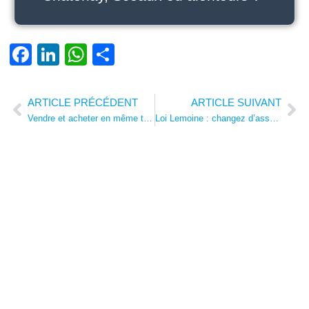
Facebook
LinkedIn
WhatsApp
Partager
ARTICLE PRÉCÉDENT
ARTICLE SUIVANT
Prev
Ne
Vendre et acheter en même temps : Mode d’emploi à Châtenay-Malabry et Sceaux
Loi Lemoine : changez d’assurance emprunteur et économisez à Châtenay-Malabry et Sceaux