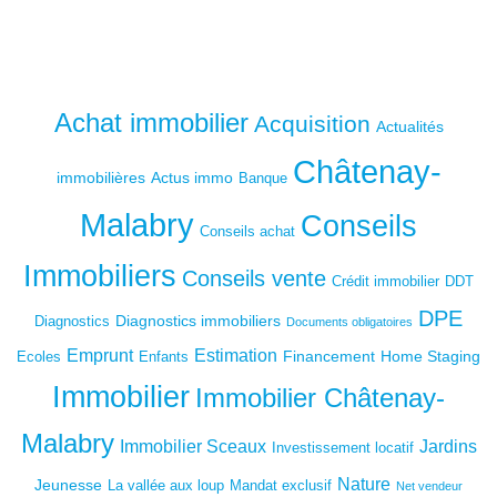
Achat immobilier
Acquisition
Actualités
Châtenay-
immobilières
Actus immo
Banque
Malabry
Conseils
Conseils achat
Immobiliers
Conseils vente
Crédit immobilier
DDT
DPE
Diagnostics immobiliers
Diagnostics
Documents obligatoires
Emprunt
Estimation
Financement
Home Staging
Ecoles
Enfants
Immobilier
Immobilier Châtenay-
Malabry
Immobilier Sceaux
Jardins
Investissement locatif
Nature
Jeunesse
La vallée aux loup
Mandat exclusif
Net vendeur