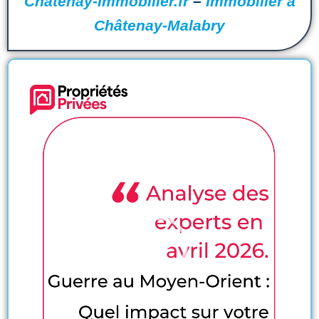
Chatenay-Immobilier.fr
–
Immobilier à
Châtenay-Malabry
Lecteur
vidéo