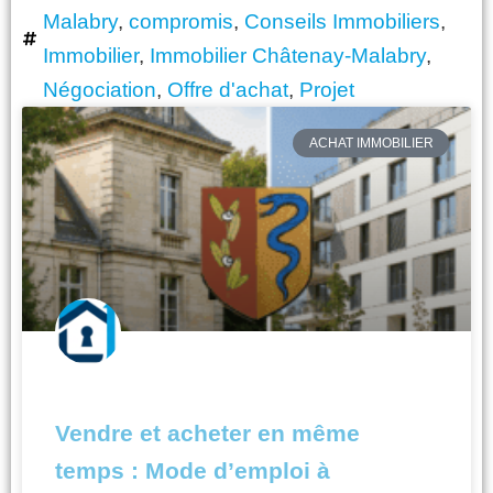
Malabry
,
compromis
,
Conseils Immobiliers
,
Immobilier
,
Immobilier Châtenay-Malabry
,
Négociation
,
Offre d'achat
,
Projet
Page
Page
Page
Page
ACHAT IMMOBILIER
Vendre et acheter en même
temps : Mode d’emploi à