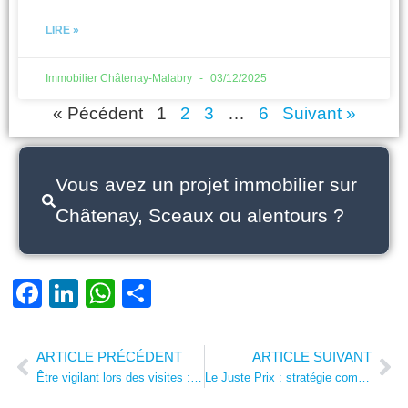
LIRE »
Immobilier Châtenay-Malabry
03/12/2025
« Pécédent
1
2
3
…
6
Suivant »
Vous avez un projet immobilier sur
Châtenay, Sceaux ou alentours ?
Facebook
LinkedIn
WhatsApp
Partager
ARTICLE PRÉCÉDENT
ARTICLE SUIVANT
Prev
Ne
Être vigilant lors des visites : l’inspection au-delà de la décoration
Le Juste Prix : stratégie complète pour une vente immobilière réussie à Châtenay-Malabry