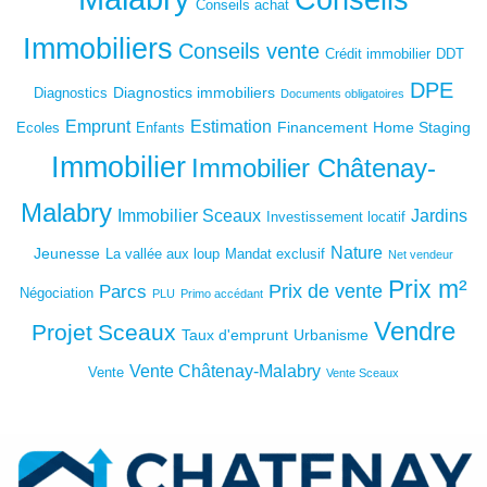
Conseils achat
Immobiliers
Conseils vente
Crédit immobilier
DDT
DPE
Diagnostics immobiliers
Diagnostics
Documents obligatoires
Emprunt
Estimation
Financement
Home Staging
Ecoles
Enfants
Immobilier
Immobilier Châtenay-
Malabry
Immobilier Sceaux
Jardins
Investissement locatif
Nature
Jeunesse
La vallée aux loup
Mandat exclusif
Net vendeur
Prix m²
Prix de vente
Parcs
Négociation
PLU
Primo accédant
Vendre
Projet
Sceaux
Taux d'emprunt
Urbanisme
Vente Châtenay-Malabry
Vente
Vente Sceaux