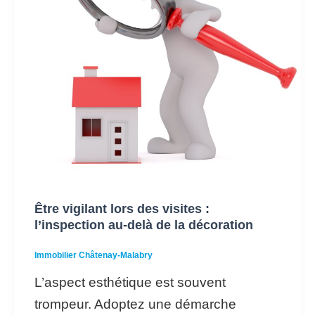
l’inspection
au-
delà
de
la
décoration
Être vigilant lors des visites :
l’inspection au-delà de la décoration
Immobilier Châtenay-Malabry
L’aspect esthétique est souvent
trompeur. Adoptez une démarche