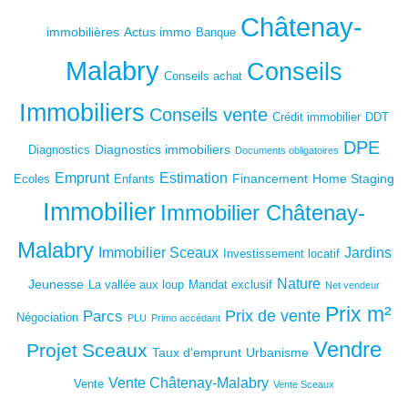
Châtenay-
immobilières
Actus immo
Banque
Malabry
Conseils
Conseils achat
Immobiliers
Conseils vente
Crédit immobilier
DDT
DPE
Diagnostics immobiliers
Diagnostics
Documents obligatoires
Emprunt
Estimation
Financement
Home Staging
Ecoles
Enfants
Immobilier
Immobilier Châtenay-
Malabry
Immobilier Sceaux
Jardins
Investissement locatif
Nature
Jeunesse
La vallée aux loup
Mandat exclusif
Net vendeur
Prix m²
Prix de vente
Parcs
Négociation
PLU
Primo accédant
Vendre
Projet
Sceaux
Taux d'emprunt
Urbanisme
Vente Châtenay-Malabry
Vente
Vente Sceaux