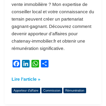
vente immobilière ? Mon expertise de
conseiller local et votre connaissance du
terrain peuvent créer un partenariat
gagnant-gagnant. Découvrez comment
devenir apporteur d’affaires pour
chatenay-immobilier.fr et obtenir une
rémunération significative.
F
Li
W
P
a
n
h
ar
c
k
at
ta
Lire l’article »
e
e
s
g
Apporteur d'affaire
Commission
Rémunération
b
dI
A
er
o
n
p