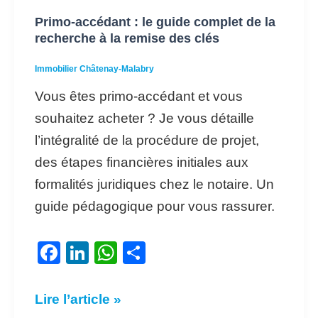
Primo-accédant : le guide complet de la
recherche à la remise des clés
Immobilier Châtenay-Malabry
Vous êtes primo-accédant et vous
souhaitez acheter ? Je vous détaille
l’intégralité de la procédure de projet,
des étapes financières initiales aux
formalités juridiques chez le notaire. Un
guide pédagogique pour vous rassurer.
F
Li
W
P
a
n
h
ar
c
k
at
ta
Lire l’article »