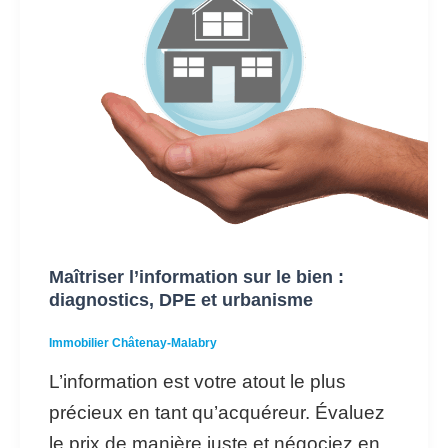
l’information
sur
le
bien :
diagnostics,
DPE
et
urbanisme
Maîtriser l’information sur le bien :
diagnostics, DPE et urbanisme
Immobilier Châtenay-Malabry
L’information est votre atout le plus
précieux en tant qu’acquéreur. Évaluez
le prix de manière juste et négociez en