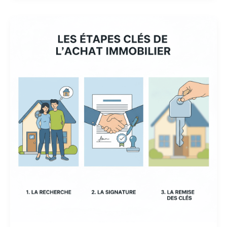
o
p
k
Primo-
accédant :
le
guide
complet
de
la
recherche
à
la
remise
des
clés