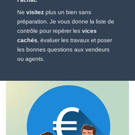
Ne
visitez
plus un bien sans
préparation. Je vous donne la liste de
contrôle pour repérer les
vices
cachés
, évaluer les travaux et poser
les bonnes questions aux vendeurs
ou agents.
Devenez
Apporteur
d’Affaires
à
Châtenay-
Malabry