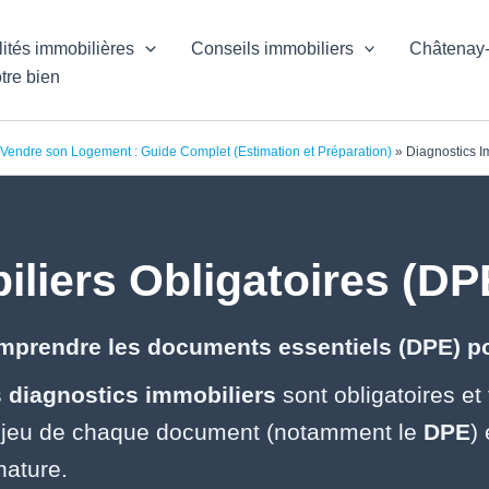
lités immobilières
Conseils immobiliers
Châtenay
tre bien
Vendre son Logement : Guide Complet (Estimation et Préparation)
»
Diagnostics I
liers Obligatoires (DPE
prendre les documents essentiels (DPE) pou
s
diagnostics immobiliers
sont obligatoires e
njeu de chaque document (notamment le
DPE
)
nature.