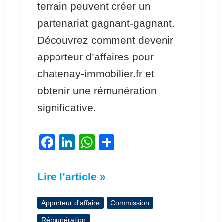
terrain peuvent créer un
partenariat gagnant-gagnant.
Découvrez comment devenir
apporteur d’affaires pour
chatenay-immobilier.fr et
obtenir une rémunération
significative.
F
Li
W
P
a
n
h
ar
c
k
at
ta
Lire l’article »
e
e
s
g
b
dI
A
er
Apporteur d'affaire
Commission
o
n
p
Rémunération