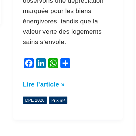
observons une dépréciation
marquée pour les biens
énergivores, tandis que la
valeur verte des logements
sains s’envole.
F
Li
W
P
a
n
h
ar
c
k
at
ta
Lire l’article »
e
e
s
g
b
dI
A
er
DPE 2026
Prix m²
o
n
p
o
p
k