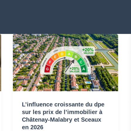
L’influence
croissante
du
dpe
sur
les
prix
L’influence croissante du dpe
de
sur les prix de l’immobilier à
l’immobilier
Châtenay-Malabry et Sceaux
en 2026
à