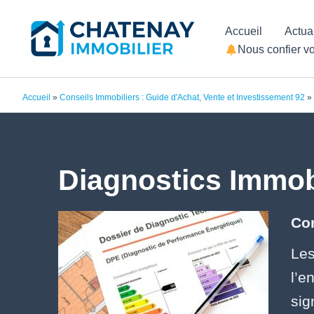
Aller
Accueil
Actua
au
Nous confier vo
contenu
Accueil
»
Conseils Immobiliers : Guide d'Achat, Vente et Investissement 92
»
Diagnostics Immobi
Com
Le
l’e
sig