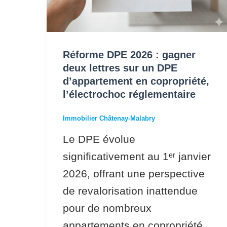
d’appartement
en
copropriété,
Réforme DPE 2026 : gagner
l’électrochoc
deux lettres sur un DPE
d’appartement en copropriété,
réglementaire
l’électrochoc réglementaire
Immobilier Châtenay-Malabry
Le DPE évolue
significativement au 1ᵉʳ janvier
2026, offrant une perspective
de revalorisation inattendue
pour de nombreux
appartements en copropriété