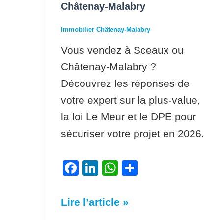
Châtenay-Malabry
et
DPE
Immobilier Châtenay-Malabry
en
Vous vendez à Sceaux ou
2026 :
Châtenay-Malabry ?
fiscalité
Découvrez les réponses de
et
votre expert sur la plus-value,
conseils
la loi Le Meur et le DPE pour
à
sécuriser votre projet en 2026.
Sceaux
et
F
Li
W
P
Châtenay-
a
n
h
ar
Malabry
c
k
at
ta
Lire l’article »
e
e
s
g