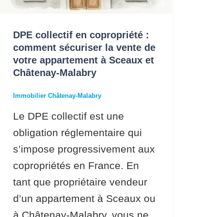
appartement
à
DPE collectif en copropriété :
Sceaux
comment sécuriser la vente de
votre appartement à Sceaux et
et
Châtenay-Malabry
Châtenay-
Malabry
Immobilier Châtenay-Malabry
Le DPE collectif est une
obligation réglementaire qui
s’impose progressivement aux
copropriétés en France. En
tant que propriétaire vendeur
d’un appartement à Sceaux ou
à Châtenay-Malabry, vous ne