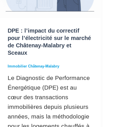
de
Châtenay-
Malabry
DPE : l’impact du correctif
et
pour l’électricité sur le marché
de Châtenay-Malabry et
Sceaux
Sceaux
Immobilier Châtenay-Malabry
Le Diagnostic de Performance
Énergétique (DPE) est au
cœur des transactions
immobilières depuis plusieurs
années, mais la méthodologie
pour les logements chauffés à