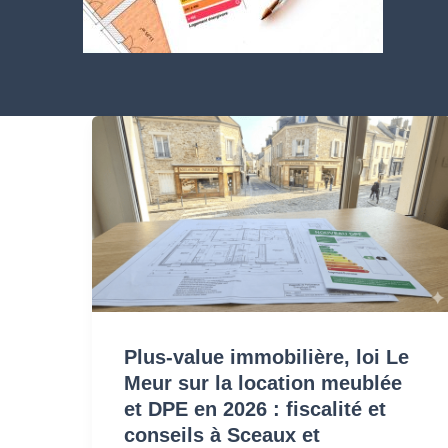
Plus-
value
immobilière,
loi
Le
Meur
sur
Plus-value immobilière, loi Le
la
Meur sur la location meublée
location
et DPE en 2026 : fiscalité et
conseils à Sceaux et
meublée