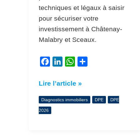
techniques et légaux à saisir
pour sécuriser votre
investissement à Châtenay-
Malabry et Sceaux.
F
Li
W
P
a
n
h
ar
c
k
at
ta
Lire l’article »
e
e
s
g
b
dI
A
er
Diagnostics immobiliers
DPE
DPE
o
n
p
2026
o
p
k