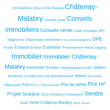
Châtenay-
immobilières
Actus immo
Banque
Malabry
Conseils
Conseils achat
Immobiliers
Conseils vente
Crédit immobilier
DDT
DPE
Diagnostics immobiliers
Diagnostics
Documents obligatoires
Emprunt
Estimation
Financement
Home Staging
Ecoles
Enfants
Immobilier
Immobilier Châtenay-
Malabry
Immobilier Sceaux
Jardins
Investissement locatif
Nature
Jeunesse
La vallée aux loup
Mandat exclusif
Net vendeur
Prix m²
Prix de vente
Parcs
Négociation
PLU
Primo accédant
Vendre
Projet
Sceaux
Taux d'emprunt
Urbanisme
Vente Châtenay-Malabry
Vente
Vente Sceaux