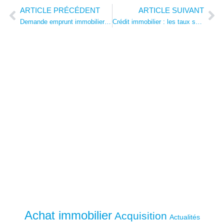
ARTICLE PRÉCÉDENT
ARTICLE SUIVANT
Prev
Ne
Demande emprunt immobilier : procédure complète, banque, courtier et assurance
Crédit immobilier : les taux se stabilisent sous la barre des 3,5 % en novembre 2025
Achat immobilier
Acquisition
Actualités