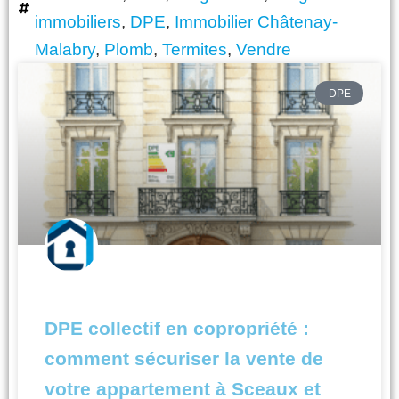
immobiliers
,
DPE
,
Immobilier Châtenay-
Malabry
,
Plomb
,
Termites
,
Vendre
Page
Page
Page
Page
DPE
DPE collectif en copropriété :
comment sécuriser la vente de
votre appartement à Sceaux et