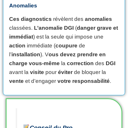
Anomalies
Ces diagnostics
révèlent des
anomalies
classées.
L’anomalie DGI
(
danger grave et
immédiat
) est la seule qui impose une
action
immédiate (
coupure
de
l’
installation
). V
ous devez
prendre en
charge
vous-même
la
correction
des
DGI
avant la
visite
pour
éviter
de bloquer la
vente
et d’engager
votre
responsabilité
.
Conseil du Pro