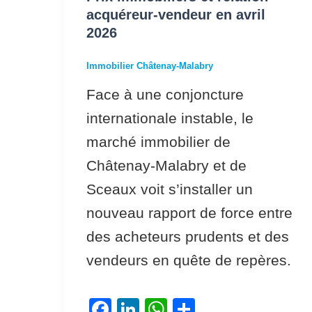
avril
acquéreur-vendeur en avril
2026
2026
Immobilier Châtenay-Malabry
Face à une conjoncture
internationale instable, le
marché immobilier de
Châtenay-Malabry et de
Sceaux voit s’installer un
nouveau rapport de force entre
des acheteurs prudents et des
vendeurs en quête de repères.
F
Li
W
P