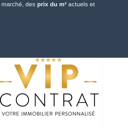
du marché, des
prix du m²
actuels et
Vendre
son
bien
immobilier :
les
bénéfices
stratégiques