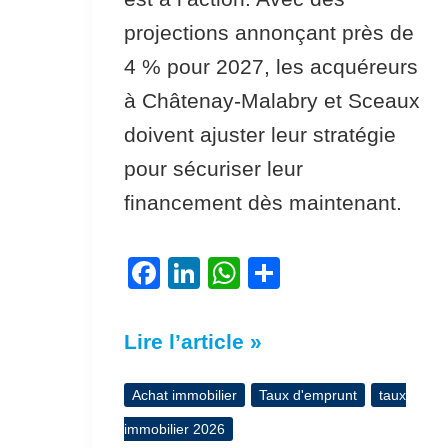
projections annonçant près de
4 % pour 2027, les acquéreurs
à Châtenay-Malabry et Sceaux
doivent ajuster leur stratégie
pour sécuriser leur
financement dès maintenant.
F
Li
W
P
a
n
h
ar
c
k
at
ta
Lire l’article »
e
e
s
g
b
dI
A
er
Achat immobilier
Taux d'emprunt
taux
o
n
p
immobilier 2026