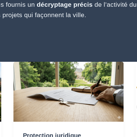
s fournis un
décryptage précis
de l’activité 
 projets qui façonnent la ville.
Protection
juridique
immobilière :
clauses,
SRU
&
vices
Protection juridique