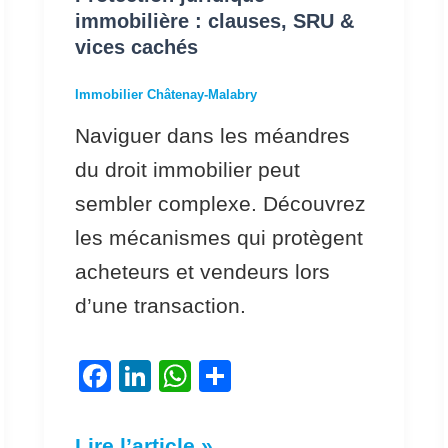
cachés
immobilière : clauses, SRU &
vices cachés
Immobilier Châtenay-Malabry
Naviguer dans les méandres
du droit immobilier peut
sembler complexe. Découvrez
les mécanismes qui protègent
acheteurs et vendeurs lors
d’une transaction.
F
Li
W
P
a
n
h
ar
c
k
at
ta
Lire l’article »