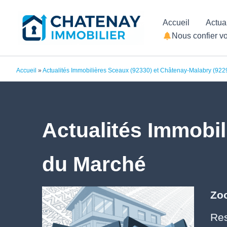
Aller
Accueil
Actua
au
Nous confier vo
contenu
Accueil
»
Actualités Immobilières Sceaux (92330) et Châtenay-Malabry (922
Actualités Immobil
du Marché
Zoo
Res