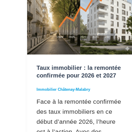
pour
2026
et
2027
Taux immobilier : la remontée
confirmée pour 2026 et 2027
Immobilier Châtenay-Malabry
Face à la remontée confirmée
des taux immobiliers en ce
début d’année 2026, l’heure
est à l’action. Avec des