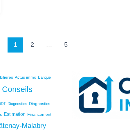
1
2
…
5
bilières
Actus immo
Banque
Conseils
t
Diagnostics
DDT
Diagnostics
Estimation
Financement
ts
âtenay-Malabry