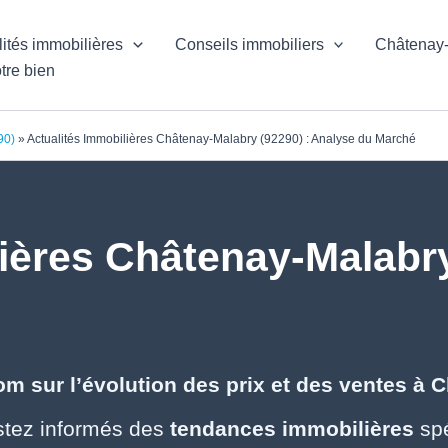
lités immobilières
Conseils immobiliers
Châtenay
tre bien
90)
»
Actualités Immobilières Châtenay-Malabry (92290) : Analyse du Marché
ières Châtenay-Malabry
m sur l’évolution des prix et des ventes à C
tez informés des
tendances immobilières
spé