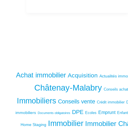
o
p
k
Achat immobilier
Acquisition
Actualités immo
Châtenay-Malabry
Conseils acha
Immobiliers
Conseils vente
Crédit immobilier
DPE
Emprunt
immobiliers
Ecoles
Enfan
Documents obligatoires
Immobilier
Immobilier Ch
Home Staging