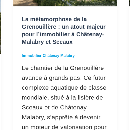
un
atout
La métamorphose de la
majeur
Grenouillère : un atout majeur
pour
pour l’immobilier à Châtenay-
Malabry et Sceaux
l’immobilier
à
Immobilier Châtenay-Malabry
Châtenay-
Le chantier de la Grenouillère
Malabry
avance à grands pas. Ce futur
et
complexe aquatique de classe
Sceaux
mondiale, situé à la lisière de
Sceaux et de Châtenay-
Malabry, s’apprête à devenir
un moteur de valorisation pour