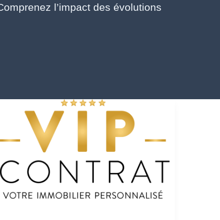
omprenez l’impact des évolutions
Vendre
son
bien
immobilier :
les
bénéfices
stratégiques