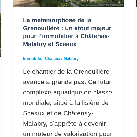
un
atout
La métamorphose de la
majeur
Grenouillère : un atout majeur
pour
pour l’immobilier à Châtenay-
Malabry et Sceaux
l’immobilier
à
Immobilier Châtenay-Malabry
Châtenay-
Le chantier de la Grenouillère
Malabry
avance à grands pas. Ce futur
et
complexe aquatique de classe
Sceaux
mondiale, situé à la lisière de
Sceaux et de Châtenay-
Malabry, s’apprête à devenir
un moteur de valorisation pour