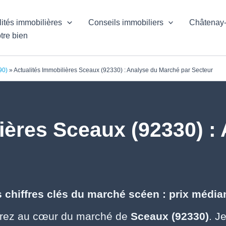
lités immobilières
Conseils immobiliers
Châtenay
tre bien
90)
»
Actualités Immobilières Sceaux (92330) : Analyse du Marché par Secteur
ières Sceaux (92330) :
 chiffres clés du marché scéen : prix médian
rez au cœur du marché de
Sceaux (92330)
. J