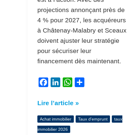
projections annonçant près de
4 % pour 2027, les acquéreurs
à Châtenay-Malabry et Sceaux
doivent ajuster leur stratégie
pour sécuriser leur
financement dès maintenant.
F
Li
W
P
a
n
h
ar
c
k
at
ta
Lire l’article »
e
e
s
g
b
dI
A
er
Achat immobilier
Taux d'emprunt
taux
o
n
p
immobilier 2026