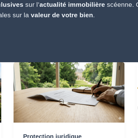
lusives
sur l’
actualité immobilière
scéenne. C
ales sur la
valeur de votre bien
.
Protection
juridique
immobilière :
clauses,
SRU
&
vices
Protection juridique