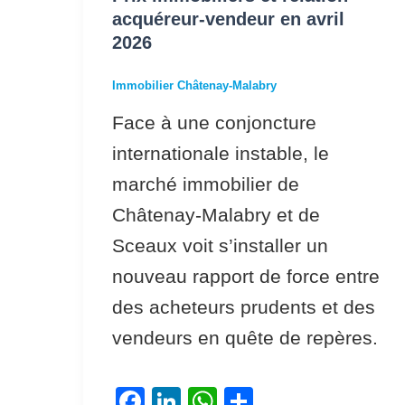
avril
acquéreur-vendeur en avril
2026
2026
Immobilier Châtenay-Malabry
Face à une conjoncture
internationale instable, le
marché immobilier de
Châtenay-Malabry et de
Sceaux voit s’installer un
nouveau rapport de force entre
des acheteurs prudents et des
vendeurs en quête de repères.
F
Li
W
P