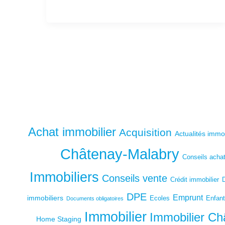
o
p
k
Achat immobilier
Acquisition
Actualités immo
Châtenay-Malabry
Conseils acha
Immobiliers
Conseils vente
Crédit immobilier
DPE
Emprunt
immobiliers
Ecoles
Enfan
Documents obligatoires
Immobilier
Immobilier Ch
Home Staging