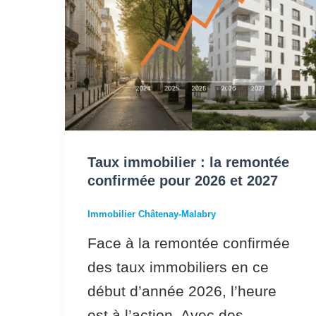
pour
2026
et
2027
Taux immobilier : la remontée
confirmée pour 2026 et 2027
Immobilier Châtenay-Malabry
Face à la remontée confirmée
des taux immobiliers en ce
début d’année 2026, l’heure
est à l’action. Avec des