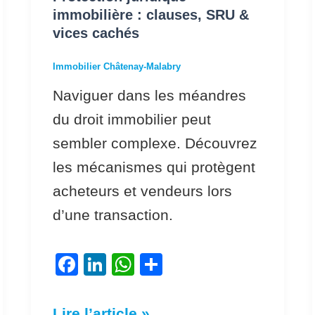
cachés
immobilière : clauses, SRU &
vices cachés
Immobilier Châtenay-Malabry
Naviguer dans les méandres
du droit immobilier peut
sembler complexe. Découvrez
les mécanismes qui protègent
acheteurs et vendeurs lors
d’une transaction.
F
Li
W
P
a
n
h
ar
c
k
at
ta
Lire l’article »