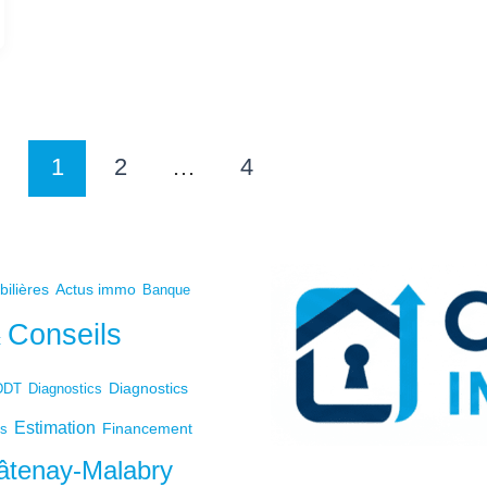
1
2
…
4
bilières
Actus immo
Banque
Conseils
t
Diagnostics
DDT
Diagnostics
Estimation
Financement
ts
âtenay-Malabry