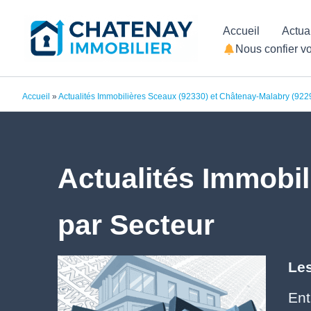
Aller
Accueil
Actua
au
Nous confier vo
contenu
Accueil
»
Actualités Immobilières Sceaux (92330) et Châtenay-Malabry (922
Actualités Immobil
par Secteur
Les
Ent