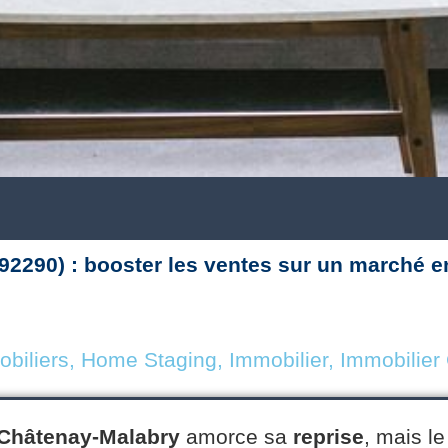
2290) : booster les ventes sur un marché e
biliers
,
Home Staging
,
Immobilier
,
Immobilier
Châtenay-Malabry
amorce sa
reprise
, mais l