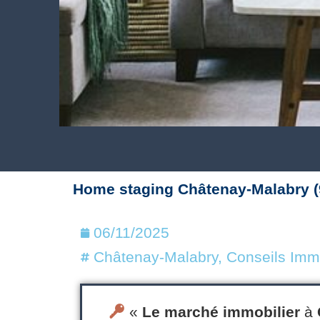
Home staging Châtenay-Malabry (9
06/11/2025
Châtenay-Malabry
,
Conseils Immo
«
Le
marché immobilier
à