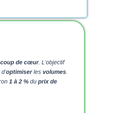
t coup de cœur
. L’objectif
 d’
optimiser
les
volumes
.
ron
1 à 2 %
du
prix de