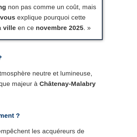
ng
non pas comme un coût, mais
vous
explique pourquoi cette
a
ville
en ce
novembre 2025
. »
?
e atmosphère neutre et lumineuse,
gique majeur à
Châtenay-Malabry
ement ?
 empêchent les acquéreurs de