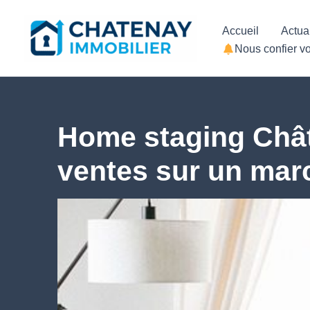
Aller
Accueil
Actua
au
Nous confier vo
contenu
Home staging Chât
ventes sur un mar