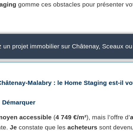
aging
gomme ces obstacles pour présenter vo
 un projet immobilier sur Châtenay, Sceaux ou
Châtenay-Malabry
: le
Home Staging
est-il
vo
e
Démarquer
 moyen
accessible
(
4 749 €/m²
), mais l’offre d’
nte.
Je
constate que les
acheteurs
sont devenu