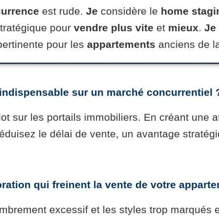
urrence
est rude.
Je
considère le
home stagi
tratégique pour
vendre plus vite
et
mieux
.
Je
pertinente pour les
appartements
anciens de l
 indispensable sur un marché concurrentiel 
u lot sur les portails immobiliers. En créant un
 réduisez le délai de vente, un avantage straté
ration qui freinent la vente de votre appart
ombrement excessif et les styles trop marqués