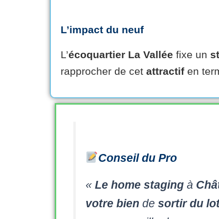
L’impact du neuf
L’
écoquartier La Vallée
fixe un
s
rapprocher de cet
attractif
en ter
Conseil du Pro
«
Le
home staging
à
Châ
votre
bien
de
sortir du lo