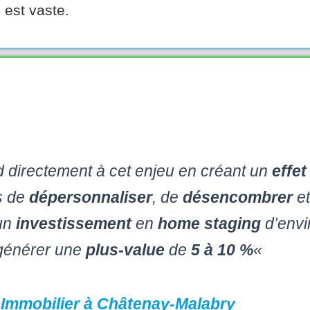
 est vaste.
 directement à cet enjeu en créant un
effe
s de
dépersonnaliser
, de
désencombrer
et
 un
investissement
en
home staging
d’envi
générer une
plus-value
de
5 à 10 %
«
–
Immobilier à Châtenay-Malabry