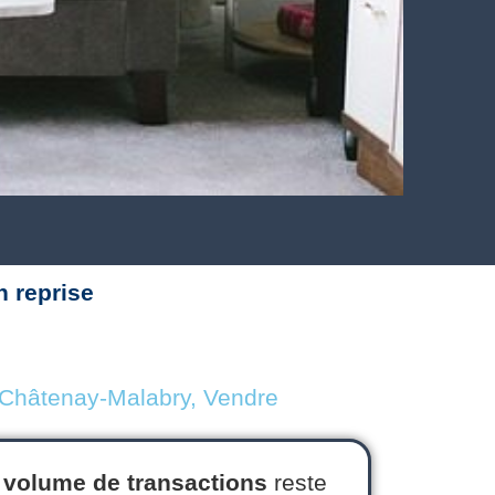
n reprise
 Châtenay-Malabry
,
Vendre
e
volume de transactions
reste