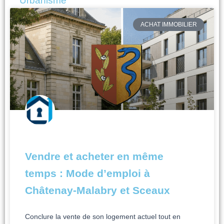
Urbanisme
Page
Page
Page
Page
ACHAT IMMOBILIER
Vendre et acheter en même
temps : Mode d’emploi à
Châtenay-Malabry et Sceaux
Conclure la vente de son logement actuel tout en