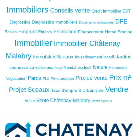
Immobiliers
Conseils vente
Crédit immobilier
DDT
DPE
Diagnostics immobiliers
Diagnostics
Documents obligatoires
Emprunt
Estimation
Financement
Home Staging
Ecoles
Enfants
Immobilier
Immobilier Châtenay-
Malabry
Immobilier Sceaux
Jardins
Investissement locatif
Nature
Jeunesse
La vallée aux loup
Mandat exclusif
Net vendeur
Prix m²
Prix de vente
Parcs
Négociation
PLU
Primo accédant
Vendre
Projet
Sceaux
Taux d'emprunt
Urbanisme
Vente Châtenay-Malabry
Vente
Vente Sceaux