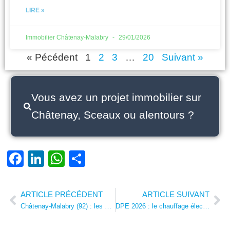
LIRE »
Immobilier Châtenay-Malabry
29/01/2026
« Pécédent
1
2
3
…
20
Suivant »
Vous avez un projet immobilier sur
Châtenay, Sceaux ou alentours ?
Facebook
LinkedIn
WhatsApp
Partager
ARTICLE PRÉCÉDENT
ARTICLE SUIVANT
Prev
Ne
Châtenay-Malabry (92) : les valeurs foncières poussées par les nouveaux projets en novembre 2025
DPE 2026 : le chauffage électrique va-t-il révolutionner les prix à Sceaux et Châtenay-Malabry ?